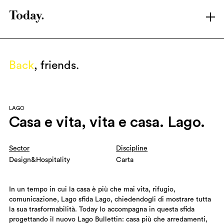
LATEST
ARCHIVE
Back
, friends.
SHOWREEL
ABOUT T.
BRANDS
LAGO
CONTACT
Casa e vita, vita e casa. Lago.
LINKEDIN
INSTAGRAM
Sector
Discipline
Design&Hospitality
Carta
In un tempo in cui la casa è più che mai vita, rifugio,
comunicazione, Lago sfida Lago, chiedendogli di mostrare tutta
la sua trasformabilità. Today lo accompagna in questa sfida
progettando il nuovo Lago Bullettin: casa più che arredamenti,