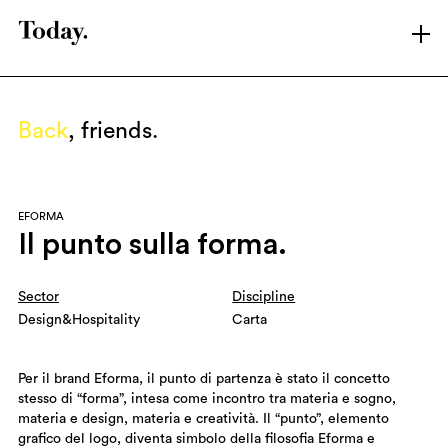
LATEST
ARCHIVE
Back
, friends.
SHOWREEL
ABOUT T.
BRANDS
EFORMA
CONTACT
Il punto sulla forma.
LINKEDIN
INSTAGRAM
Sector
Discipline
Design&Hospitality
Carta
Per il brand Eforma, il punto di partenza è stato il concetto
stesso di “forma”, intesa come incontro tra materia e sogno,
materia e design, materia e creatività. Il “punto”, elemento
grafico del logo, diventa simbolo della filosofia Eforma e