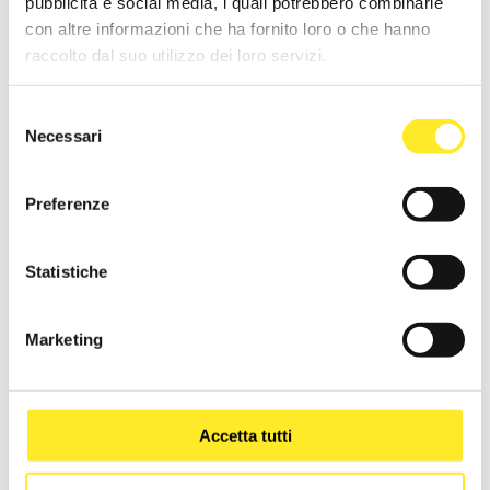
pubblicità e social media, i quali potrebbero combinarle
con altre informazioni che ha fornito loro o che hanno
raccolto dal suo utilizzo dei loro servizi.
Selezione
Necessari
del
consenso
Preferenze
Statistiche
Anche nello studio del pay-off si è
voluto affermare l’origine del
Marketing
design di Eforma, scegliendo di
non perdere l’italianità del
linguaggio, senza perdere di vista
Accetta tutti
il suo pubblico worldwide.