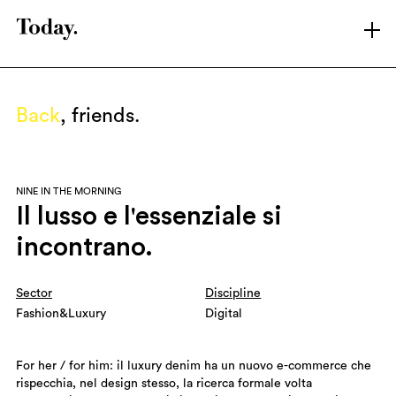
LATEST
ARCHIVE
Back
, friends.
SHOWREEL
ABOUT T.
BRANDS
NINE IN THE MORNING
CONTACT
Il lusso e l'essenziale si
LINKEDIN
incontrano.
INSTAGRAM
Sector
Discipline
Fashion&Luxury
Digital
For her / for him: il luxury denim ha un nuovo e-commerce che
rispecchia, nel design stesso, la ricerca formale volta