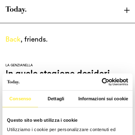
LATEST
ARCHIVE
Back
, friends.
SHOWREEL
ABOUT T.
BRANDS
LA GENZIANELLA
CONTACT
In quale stagione desideri
LINKEDIN
viaggiare?
INSTAGRAM
Consenso
Dettagli
Informazioni sui cookie
Sector
Discipline
Design&Hospitality
Digital
Questo sito web utilizza i cookie
Un web design profondamente rispettoso delle leggi della
Utilizziamo i cookie per personalizzare contenuti ed
montagna. Una gabbia pulita che accoglie le immagini lasciando