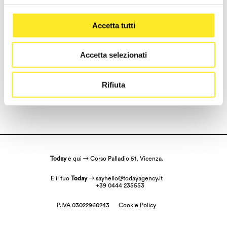
Accetta tutti
Accetta selezionati
Where do you wanna go?
Latest project
Rifiuta
or
Archive
?
Today
è qui
Corso Palladio 51, Vicenza.
È il tuo
Today
sayhello@todayagency.it
+39 0444 235553
P.IVA 03022960243
Cookie Policy