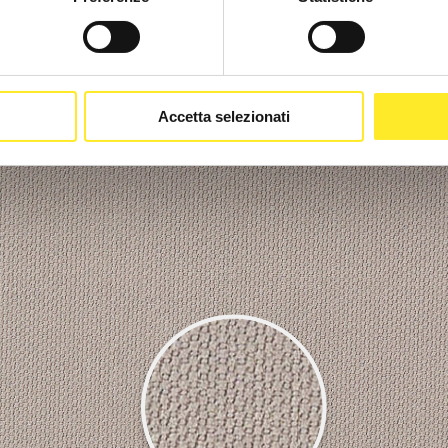
pprofondire, avvicinandoci così 
on le proprie mani.
Accetta selezionati