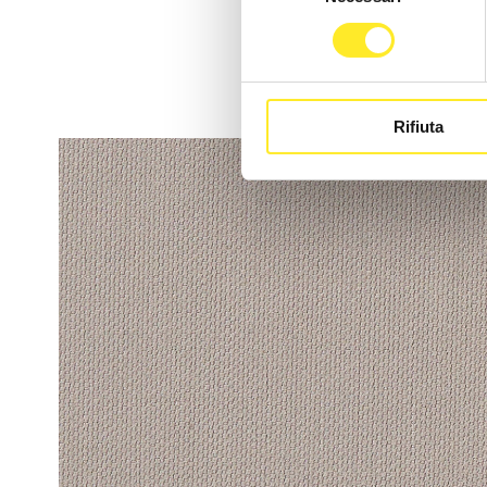
a
consenso
c
Rifiuta