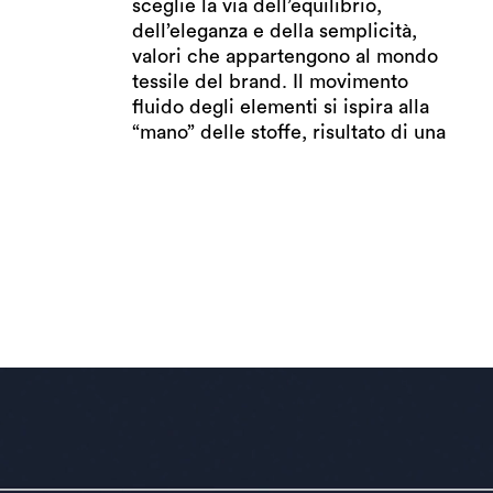
sceglie la via dell’equilibrio,
tessuto, riconoscerne l’elasticità, la
dell’eleganza e della semplicità,
multifunzionalità, il suo essere
valori che appartengono al mondo
perfettamente in sintonia con i
tessile del brand. Il movimento
ritmi quotidiani: è un’esperienza
fluido degli elementi si ispira alla
che da fisica può diventare
“mano” delle stoffe, risultato di una