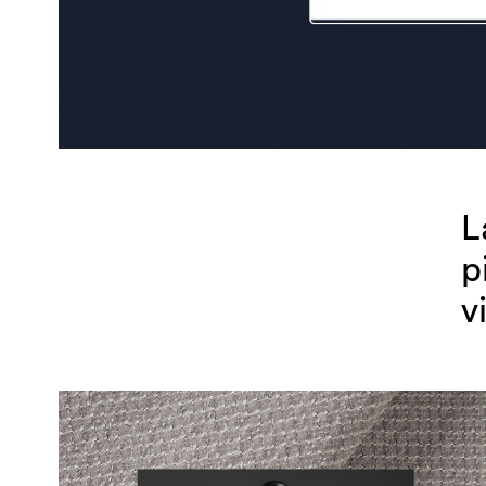
L
p
v