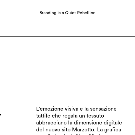
Branding is a Quiet Rebellion
UT T.
BRANDS
CONTACT
LINKEDIN
I
L’emozione visiva e la sensazione
saggezza manifatturiera che si
r
tattile che regala un tessuto
unisce all’innovazione tecnologica
abbracciano la dimensione digitale
esaltando la creatività italiana.
del nuovo sito Marzotto. La grafica
Conoscere profondamente un