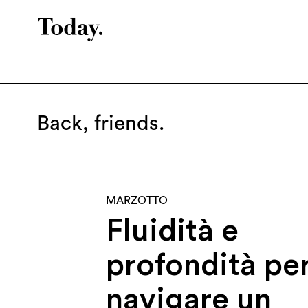
LATEST
ARCHIVE
SHOWREEL
ABO
Back
, friends.
MARZOTTO
Fluidità e
profondità pe
navigare un