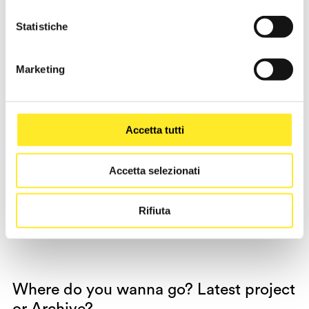
Statistiche
Marketing
Accetta tutti
Accetta selezionati
Green evolution.
Hey, sei un Ebolter?
Rifiuta
Where do you wanna go?
Latest project
or
Archive
?