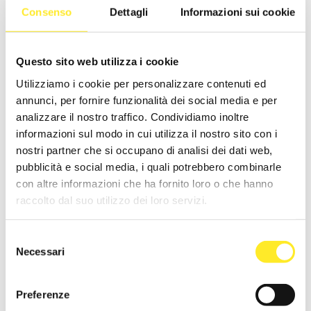
accessi per parlare in modo chiaro, diretto e mirato ai tre diversi
Consenso
Dettagli
Informazioni sui cookie
target del mondo Askoll.
Questo sito web utilizza i cookie
Utilizziamo i cookie per personalizzare contenuti ed
annunci, per fornire funzionalità dei social media e per
analizzare il nostro traffico. Condividiamo inoltre
informazioni sul modo in cui utilizza il nostro sito con i
nostri partner che si occupano di analisi dei dati web,
pubblicità e social media, i quali potrebbero combinarle
con altre informazioni che ha fornito loro o che hanno
raccolto dal suo utilizzo dei loro servizi.
Selezione
Other projects for this brand.
Necessari
del
consenso
Preferenze