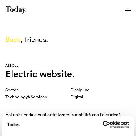
LATEST
ARCHIVE
Back
, friends.
SHOWREEL
ABOUT T.
BRANDS
ASKOLL
CONTACT
Electric website.
LINKEDIN
INSTAGRAM
Sector
Discipline
Technology&Services
Digital
Hai un’azienda e vuoi ottimizzare la mobilità con l’elettrico?
Askoll, Your Work. Hai una famiglia e vorresti viaggiare
piacevolmente in modo green? Askoll, Your Life. Hai un’idea di
sharing e vuoi conquistare la città? Askoll, Your City. Tre diversi